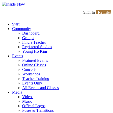
Sign In
Register
Start
Community
Dashboard
Groups
Find a Teacher
Registered Studios
Young Ho Kim
Events
Featured Events
Online Classes
Concerts
Workshops
Teacher Training
Events Only
All Events and Classes
Media
Videos
Music
Official Logos
Poses & Transitions