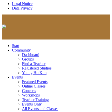
Legal Notice
Data Privacy
Start
Community
Dashboard
Groups
Find a Teacher
Registered Studios
Young Ho Kim
Events
Featured Events
Online Classes
Concerts
Workshops
Teacher Training
Events Only
All Events and Classes